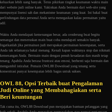
keluarkan lebih uang banyak. Terus pikirkan tingkat keamanan waktu main
dari website judi online kami. Yakinkan Anda bermain dari web-site yang
mempunyai lisensi sah dan mekanisme keamanan yang kuat. Ini bakal buat
perlindungan data personal Anda serta menegaskan kalau permainan yaitu
adil.
Waktu Anda mendapati kemenangan besar, ada cenderung buat begitu
semangat dan meneruskan main buat coba mendapati semakin banyak.
Ingatkanlah jika permainan judi merupakan permainan kesempatan, serta
Anda tak selamanya bakal menang. Kenali kapan waktunya stop dan nikmati
kemenangan Anda. Bermain-main dengan penuh kesadaran dan masih tetap
tenang. Apabila Anda berasa frustrasi atau emosi, berhenti saja bermain dan
mengambil istirahat. Pemain OWL88 Download yang tenang serta
konsentrasi punyai kesempatan lebih bagus untuk sukses.
OWL 88, Opsi Terbaik buat Pengalaman
Judi Online yang Membahagiakan serta
Beri keuntungan
Tak cuma itu, OWL88 Download pun menjajakan bantuan pelanggan yang
baik sekali. Apabila Anda merasakan permasalahan atau punyai pertanyaan,