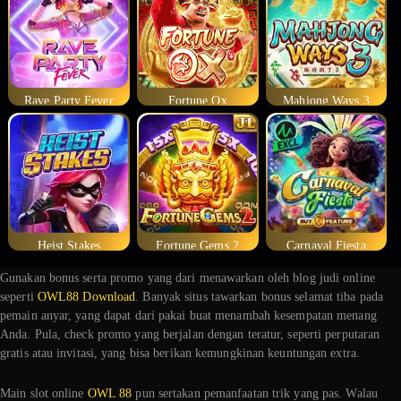
Rave Party Fever
Fortune Ox
Mahjong Ways 3
Heist Stakes
Fortune Gems 2
Carnaval Fiesta
Gunakan bonus serta promo yang dari menawarkan oleh blog judi online
seperti
OWL88 Download
. Banyak situs tawarkan bonus selamat tiba pada
pemain anyar, yang dapat dari pakai buat menambah kesempatan menang
Anda. Pula, check promo yang berjalan dengan teratur, seperti perputaran
gratis atau invitasi, yang bisa berikan kemungkinan keuntungan extra.
Main slot online
OWL 88
pun sertakan pemanfaatan trik yang pas. Walau