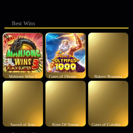
Best Wins
Mahjong Wins 3
Gates of Olympus 1000
Bakery Bonanza
Sword of Ares
King Of Spears
Gates of Gatotkaca 1000