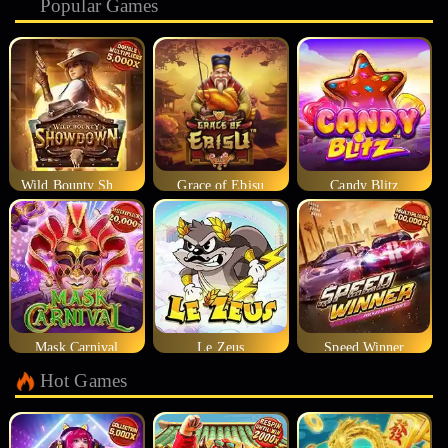
Popular Games
Wild Bounty Showdown
Grace of Ebisu
Candy Blitz
Mask Carnival
Le Zeus
Speed Winner
Hot Games