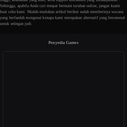
Sehingga, apabila Anda cari tempat bermain taruhan online, jangan kuatir
buat coba kami. Mudah-mudahan artikel berikut sudah memberinya wacana
yang berfaedah mengenai kenapa kami merupakan alternatif yang fenomenal
untuk selingan judi.
Penyedia Games