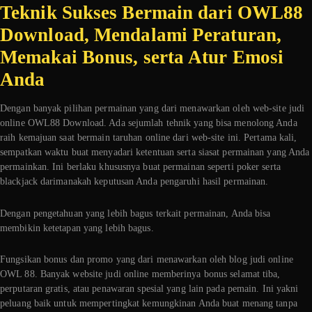
Teknik Sukses Bermain dari OWL88
Download, Mendalami Peraturan,
Memakai Bonus, serta Atur Emosi
Anda
Dengan banyak pilihan permainan yang dari menawarkan oleh web-site judi
online OWL88 Download. Ada sejumlah tehnik yang bisa menolong Anda
raih kemajuan saat bermain taruhan online dari web-site ini. Pertama kali,
sempatkan waktu buat menyadari ketentuan serta siasat permainan yang Anda
permainkan. Ini berlaku khususnya buat permainan seperti poker serta
blackjack darimanakah keputusan Anda pengaruhi hasil permainan.
Dengan pengetahuan yang lebih bagus terkait permainan, Anda bisa
membikin ketetapan yang lebih bagus.
Fungsikan bonus dan promo yang dari menawarkan oleh blog judi online
OWL 88. Banyak website judi online memberinya bonus selamat tiba,
perputaran gratis, atau penawaran spesial yang lain pada pemain. Ini yakni
peluang baik untuk mempertingkat kemungkinan Anda buat menang tanpa