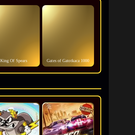
King Of Spears
Gates of Gatotkaca 1000