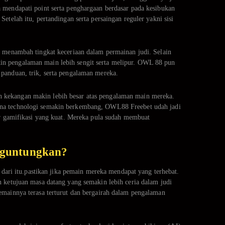
 mendapati point serta penghargaan berdasar pada kesibukan
telah itu, pertandingan serta persaingan reguler yakni sisi
n menambah tingkat keceriaan dalam permainan judi. Selain
ikin pengalaman main lebih sengit serta melipur. OWL 88 pun
panduan, trik, serta pengalaman mereka.
ain kekangan makin lebih besar atas pengalaman main mereka.
ana technologi semakin berkembang, OWL88 Freebet udah jadi
ur gamifikasi yang kuat. Mereka pula sudah membuat
nguntungkan?
dari itu.pastikan jika pemain mereka mendapat yang terhebat.
 ketujuan masa datang yang semakin lebih ceria dalam judi
emainnya terasa terturut dan bergairah dalam pengalaman