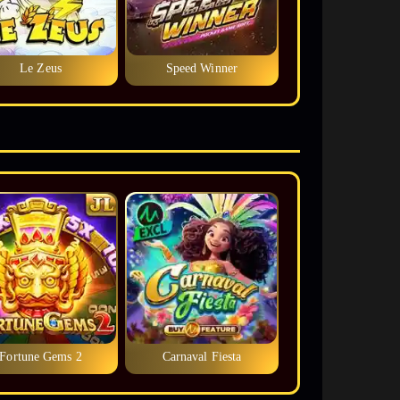
Le Zeus
Speed Winner
Fortune Gems 2
Carnaval Fiesta