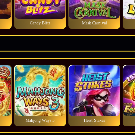
Candy Blitz
Mask Carnival
Mahjong Ways 3
Heist Stakes