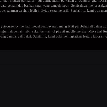
 biar industri permainan judi online masih berkaitan di waktu di gital. Dala
sa data pemain dan berikan saran yang tambah tepat. Semisalnya, menurut s
engalaman taruhan lebih individu serta menarik. Setelah itu, kami pun meng 
ptocurrency menjadi model pembayaran, meng ikuti perubahan di dalam dun
 sejumlah pemain lebih sukai bermain di piranti mobile mereka. Maka dari i
yang gampang di pakai. Selain itu, kami pula meningkatkan feature lapora