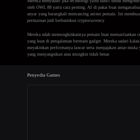
Mereka menyadari jika technologi yaitu kunci untuk mengontrol
oleh OWL 88 yaitu cara penting. AI di pakai buat menganali
anyar yang barangkali memancing animo pemain. Ini membuat p
permainan judi berbasiskan cryptocurrency.
Mereka udah memungkinkannya pemain buat memanfaatkan cry
yang kuat di pengalaman bermain gadget. Mereka sadari kalau
meyakinkan performanya lancar serta menjajakan antar-muka 
yang menyangsikan atau mungkin tidak benar.
Penyedia Games