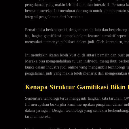
pengalaman yang makin lebih dalam dan interaktif. Pertama k
bermain mereka. Ini membuat dorongan untuk tetap bermain ser
integral pengalaman dari bermain.
Pemain bisa berkompetisi dengan pemain lain dan berpeluang 
itu, bagian gamifikasi tampak dalam feature interaktif seper
menyadari utamanya publikasi dalam judi. Oleh karena itu, m
Ini membikin ikatan lebih kuat di di antara pemain dan buat 
Mereka bisa mengendalikan tujuan individu, meng ikuti per
kunci dalam industri judi online yang mengambil technologi 
pengalaman judi yang makin lebih menarik dan mengesankan 
Kenapa Struktur Gamifikasi Biki
Sementara tehnologi terus mengganti langkah kita taruhan, OW
Ini merupakan bukti jika kami merupakan pimpinan dalam indu
dalam jaringan. Dengan technologi yang semakin berkembang, 
taruhan mereka.