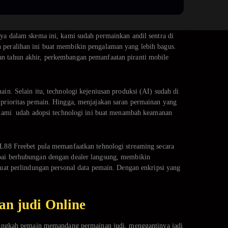
nya dalam skema ini, kami sudah permainkan andil sentra di
 peralihan ini buat membikin pengalaman yang lebih bagus.
an tahun akhir, perkembangan pemanfaatan piranti mobile
in. Selain itu, technologi kejeniusan produksi (AI) sudah di
 prioritas pemain. Hingga, menjajakan saran permainan yang
. Kami udah adopsi technologi ini buat menambah keamanan
WL88 Freebet pula memanfaatkan tehnologi streaming secara
mpai berhubungan dengan dealer langsung, membikin
buat perlindungan personal data pemain. Dengan enkripsi yang
n judi Online
i langkah pemain memandang permainan judi, menggantinya jadi