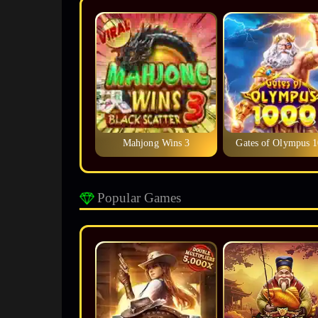
Mahjong Wins 3
Gates of Olympus 
Popular Games